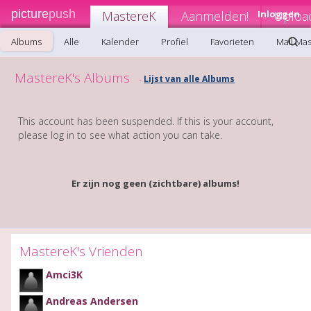
picture
push
MastereK
Aanmelden!
Inloggen
Uploa
Albums
Alle
Kalender
Profiel
Favorieten
Mail Ma
MastereK's Albums
Lijst van alle Albums
-
This account has been suspended. If this is your account,
please log in to see what action you can take.
Er zijn nog geen (zichtbare) albums!
MastereK's Vrienden
Amci3K
Andreas Andersen