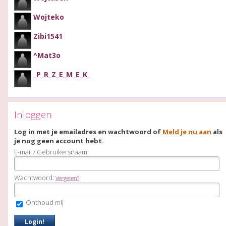
Wojteko
Zibi1541
^Mat3o
_P_R_Z_E_M_E_K_
Inloggen
Log in met je emailadres en wachtwoord of
Meld je nu aan
als
je nog geen account hebt.
E-mail / Gebruikersnaam:
Wachtwoord:
Vergeten?
Onthoud mij