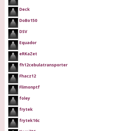
Deck
DoBo150
DSV
Equador
eRKaZet
fh12cebulatransporter
Fhacz12
Flimonptf
foley
frytek
frytek16c