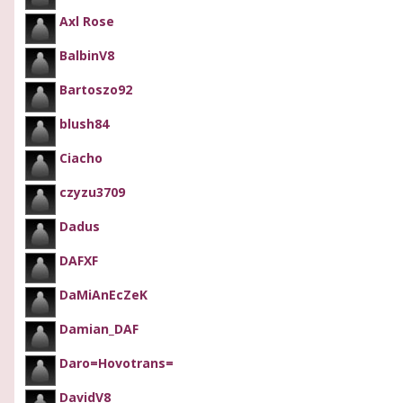
Axl Rose
BalbinV8
Bartoszo92
blush84
Ciacho
czyzu3709
Dadus
DAFXF
DaMiAnEcZeK
Damian_DAF
Daro=Hovotrans=
DavidV8