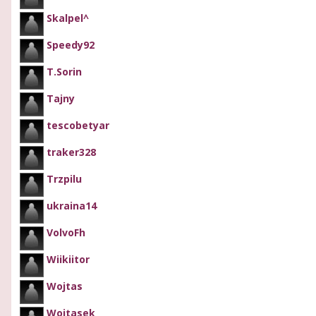
Skalpel^
Speedy92
T.Sorin
Tajny
tescobetyar
traker328
Trzpilu
ukraina14
VolvoFh
Wiikiitor
Wojtas
Wojtasek