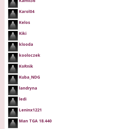
Kamil36
Karol04
Kelos
Kiki
klooda
kooloczek
KoRnik
Kuba_NDG
landryna
ledi
Leninx1221
Man TGA 18.440